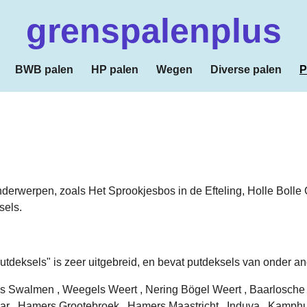
grenspalenplus
BWB palen
HP palen
Wegen
Diverse palen
P
derwerpen, zoals Het Sprookjesbos in de Efteling, Holle Bolle G
sels.
utdeksels" is zeer uitgebreid, en bevat putdeksels van onder a
s Swalmen , Weegels Weert , Nering Bögel Weert , Baarlosche I
r , Hamers Grootebroek , Hamers Maastricht , Induva , Kamphu