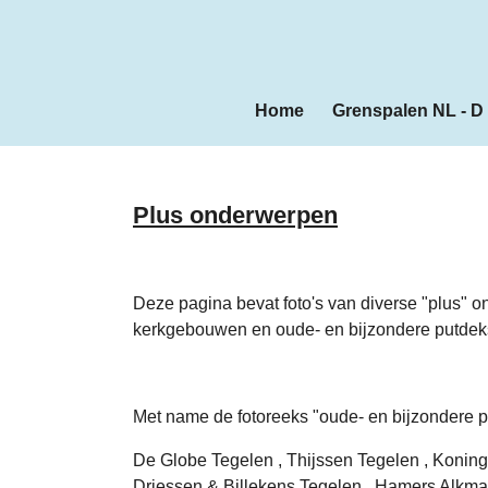
Ga
direct
naar
de
Home
Grenspalen NL - D
hoofdinhoud
Plus onderwerpen
Deze pagina bevat foto's van diverse "plus" on
kerkgebouwen en oude- en bijzondere putdek
Met name de fotoreeks "oude- en bijzondere p
De Globe Tegelen , Thijssen Tegelen , Koning
Driessen & Billekens Tegelen , Hamers Alkmaa