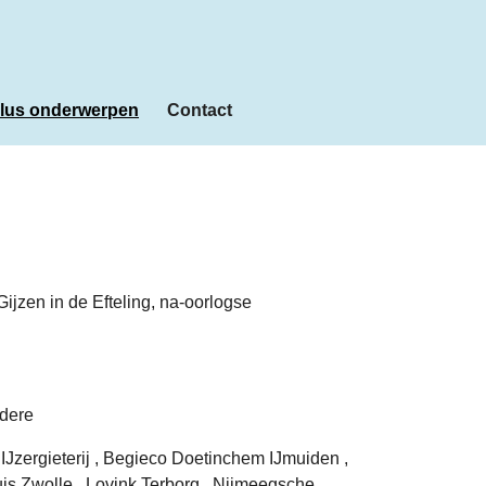
lus onderwerpen
Contact
ijzen in de Efteling, na-oorlogse
ndere
Jzergieterij , Begieco Doetinchem IJmuiden ,
is Zwolle , Lovink Terborg , Nijmeegsche